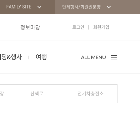
FAMILY SITE
단체행사/회원권분양
정보마당
로그인
회원가입
웨딩&행사
여행
ALL MENU
장
산책로
전기차충전소