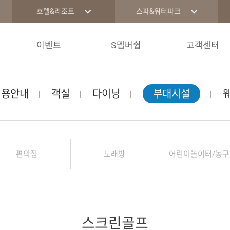
호텔&리조트
스파&워터파크
이벤트
S멥버쉽
고객센터
이용안내
객실
다이닝
부대시설
편의점
노래방
어린이놀이터/농구
스크린골프